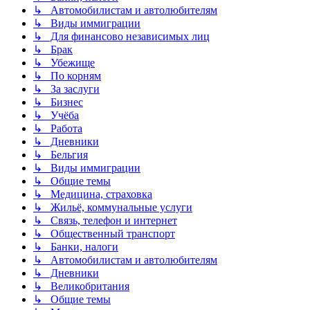
↳ Автомобилистам и автолюбителям
↳ Виды иммиграции
↳ Для финансово независимых лиц
↳ Брак
↳ Убежище
↳ По корням
↳ За заслуги
↳ Бизнес
↳ Учёба
↳ Работа
↳ Дневники
↳ Бельгия
↳ Виды иммиграции
↳ Общие темы
↳ Медицина, страховка
↳ Жильё, коммунальные услуги
↳ Связь, телефон и интернет
↳ Общественный транспорт
↳ Банки, налоги
↳ Автомобилистам и автолюбителям
↳ Дневники
↳ Великобритания
↳ Общие темы