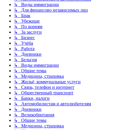
↳ Виды иммиграции
↳ Для финансово независимых лиц
↳ Брак
↳ Убежище
↳ По корням
↳ За заслуги
↳ Бизнес
↳ Учёба
↳ Работа
↳ Дневники
↳ Бельгия
↳ Виды иммиграции
↳ Общие темы
↳ Медицина, страховка
↳ Жильё, коммунальные услуги
↳ Связь, телефон и интернет
↳ Общественный транспорт
↳ Банки, налоги
↳ Автомобилистам и автолюбителям
↳ Дневники
↳ Великобритания
↳ Общие темы
↳ Медицина, страховка