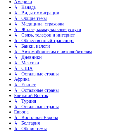
Америка
↳ Канада
↳ Виды иммиграции
↳ Общие темы
↳ Медицина, страховка
↳ Жильё, коммунальные услуги
↳ Связь, телефон и интернет
↳ Общественный транспорт
↳ Банки, налоги
↳ Автомобилистам и автолюбителям
↳ Дневники
↳ Мексика
↳ США
↳ Остальные страны
Африка
↳ Египет
↳ Остальные страны
Ближний Восток
↳ Турция
↳ Остальные страны
Европа
↳ Восточная Европа
↳ Болгария
↳ Общие темы