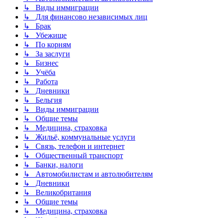
↳ Виды иммиграции
↳ Для финансово независимых лиц
↳ Брак
↳ Убежище
↳ По корням
↳ За заслуги
↳ Бизнес
↳ Учёба
↳ Работа
↳ Дневники
↳ Бельгия
↳ Виды иммиграции
↳ Общие темы
↳ Медицина, страховка
↳ Жильё, коммунальные услуги
↳ Связь, телефон и интернет
↳ Общественный транспорт
↳ Банки, налоги
↳ Автомобилистам и автолюбителям
↳ Дневники
↳ Великобритания
↳ Общие темы
↳ Медицина, страховка