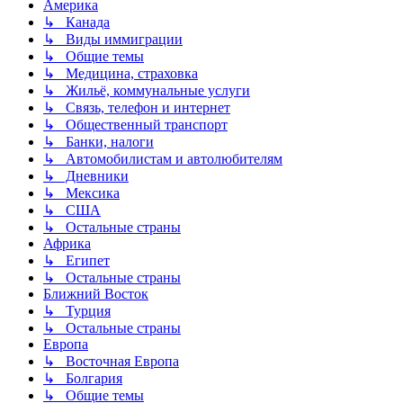
Америка
↳ Канада
↳ Виды иммиграции
↳ Общие темы
↳ Медицина, страховка
↳ Жильё, коммунальные услуги
↳ Связь, телефон и интернет
↳ Общественный транспорт
↳ Банки, налоги
↳ Автомобилистам и автолюбителям
↳ Дневники
↳ Мексика
↳ США
↳ Остальные страны
Африка
↳ Египет
↳ Остальные страны
Ближний Восток
↳ Турция
↳ Остальные страны
Европа
↳ Восточная Европа
↳ Болгария
↳ Общие темы