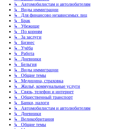
↳ Автомобилистам и автолюбителям
↳ Виды иммиграции
↳ Для финансово независимых лиц
↳ Брак
↳ Убежище
↳ По корням
↳ За заслуги
↳ Бизнес
↳ Учёба
↳ Работа
↳ Дневники
↳ Бельгия
↳ Виды иммиграции
↳ Общие темы
↳ Медицина, страховка
↳ Жильё, коммунальные услуги
↳ Связь, телефон и интернет
↳ Общественный транспорт
↳ Банки, налоги
↳ Автомобилистам и автолюбителям
↳ Дневники
↳ Великобритания
↳ Общие темы