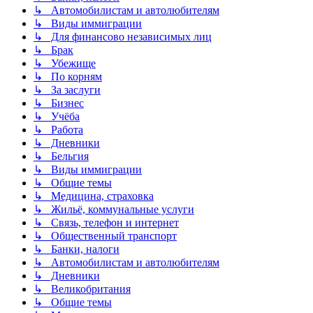
↳ Автомобилистам и автолюбителям
↳ Виды иммиграции
↳ Для финансово независимых лиц
↳ Брак
↳ Убежище
↳ По корням
↳ За заслуги
↳ Бизнес
↳ Учёба
↳ Работа
↳ Дневники
↳ Бельгия
↳ Виды иммиграции
↳ Общие темы
↳ Медицина, страховка
↳ Жильё, коммунальные услуги
↳ Связь, телефон и интернет
↳ Общественный транспорт
↳ Банки, налоги
↳ Автомобилистам и автолюбителям
↳ Дневники
↳ Великобритания
↳ Общие темы