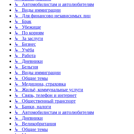
↳ Автомобилистам и автолюбителям
↳ Виды иммиграции
↳ Для финансово независимых лиц
↳ Брак
↳ Убежище
↳ По корням
↳ За заслуги
↳ Бизнес
↳ Учёба
↳ Работа
↳ Дневники
↳ Бельгия
↳ Виды иммиграции
↳ Общие темы
↳ Медицина, страховка
↳ Жильё, коммунальные услуги
↳ Связь, телефон и интернет
↳ Общественный транспорт
↳ Банки, налоги
↳ Автомобилистам и автолюбителям
↳ Дневники
↳ Великобритания
↳ Общие темы