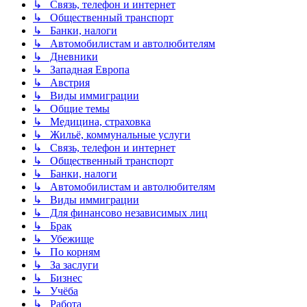
↳ Связь, телефон и интернет
↳ Общественный транспорт
↳ Банки, налоги
↳ Автомобилистам и автолюбителям
↳ Дневники
↳ Западная Европа
↳ Австрия
↳ Виды иммиграции
↳ Общие темы
↳ Медицина, страховка
↳ Жильё, коммунальные услуги
↳ Связь, телефон и интернет
↳ Общественный транспорт
↳ Банки, налоги
↳ Автомобилистам и автолюбителям
↳ Виды иммиграции
↳ Для финансово независимых лиц
↳ Брак
↳ Убежище
↳ По корням
↳ За заслуги
↳ Бизнес
↳ Учёба
↳ Работа