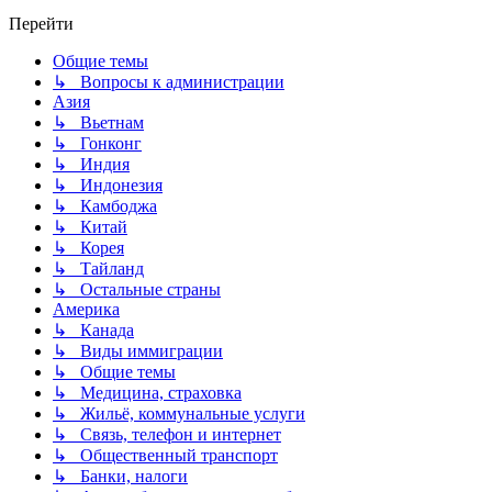
Перейти
Общие темы
↳ Вопросы к администрации
Азия
↳ Вьетнам
↳ Гонконг
↳ Индия
↳ Индонезия
↳ Камбоджа
↳ Китай
↳ Корея
↳ Тайланд
↳ Остальные страны
Америка
↳ Канада
↳ Виды иммиграции
↳ Общие темы
↳ Медицина, страховка
↳ Жильё, коммунальные услуги
↳ Связь, телефон и интернет
↳ Общественный транспорт
↳ Банки, налоги