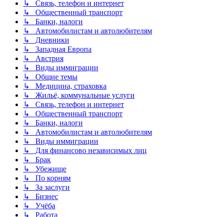
↳ Связь, телефон и интернет
↳ Общественный транспорт
↳ Банки, налоги
↳ Автомобилистам и автолюбителям
↳ Дневники
↳ Западная Европа
↳ Австрия
↳ Виды иммиграции
↳ Общие темы
↳ Медицина, страховка
↳ Жильё, коммунальные услуги
↳ Связь, телефон и интернет
↳ Общественный транспорт
↳ Банки, налоги
↳ Автомобилистам и автолюбителям
↳ Виды иммиграции
↳ Для финансово независимых лиц
↳ Брак
↳ Убежище
↳ По корням
↳ За заслуги
↳ Бизнес
↳ Учёба
↳ Работа