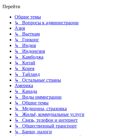
Перейти
Общие темы
↳ Вопросы к администрации
Азия
↳ Вьетнам
↳ Гонконг
↳ Индия
↳ Индонезия
↳ Камбоджа
↳ Китай
↳ Корея
↳ Тайланд
↳ Остальные страны
Америка
↳ Канада
↳ Виды иммиграции
↳ Общие темы
↳ Медицина, страховка
↳ Жильё, коммунальные услуги
↳ Связь, телефон и интернет
↳ Общественный транспорт
↳ Банки, налоги