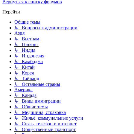
Вернуться к списку форумов
Перейти
Общие темы
↳ Вопросы к администрации
Азия
↳ Вьетнам
↳ Гонконг
↳ Индия
↳ Индонезия
↳ Камбоджа
↳ Китай
↳ Корея
↳ Тайланд
↳ Остальные страны
Америка
↳ Канада
↳ Виды иммиграции
↳ Общие темы
↳ Медицина, страховка
↳ Жильё, коммунальные услуги
↳ Связь, телефон и интернет
↳ Общественный транспорт