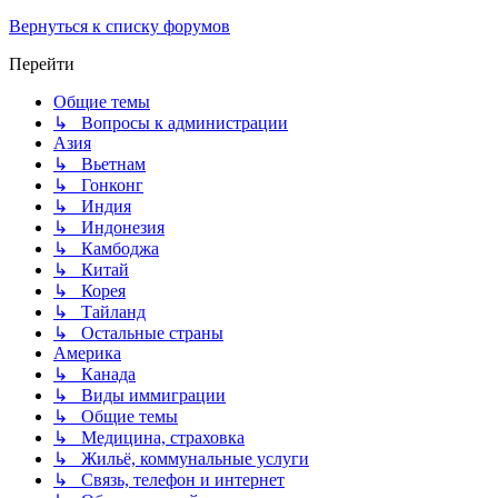
Вернуться к списку форумов
Перейти
Общие темы
↳ Вопросы к администрации
Азия
↳ Вьетнам
↳ Гонконг
↳ Индия
↳ Индонезия
↳ Камбоджа
↳ Китай
↳ Корея
↳ Тайланд
↳ Остальные страны
Америка
↳ Канада
↳ Виды иммиграции
↳ Общие темы
↳ Медицина, страховка
↳ Жильё, коммунальные услуги
↳ Связь, телефон и интернет