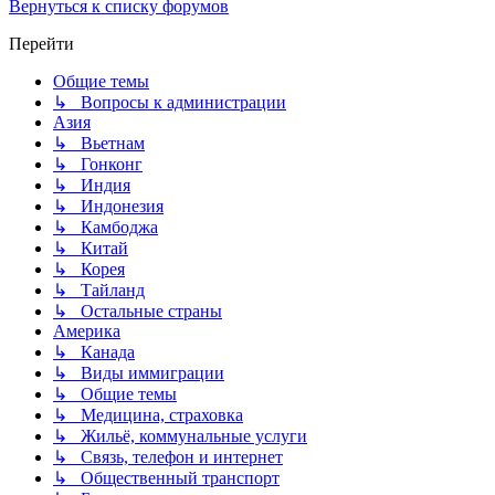
Вернуться к списку форумов
Перейти
Общие темы
↳ Вопросы к администрации
Азия
↳ Вьетнам
↳ Гонконг
↳ Индия
↳ Индонезия
↳ Камбоджа
↳ Китай
↳ Корея
↳ Тайланд
↳ Остальные страны
Америка
↳ Канада
↳ Виды иммиграции
↳ Общие темы
↳ Медицина, страховка
↳ Жильё, коммунальные услуги
↳ Связь, телефон и интернет
↳ Общественный транспорт