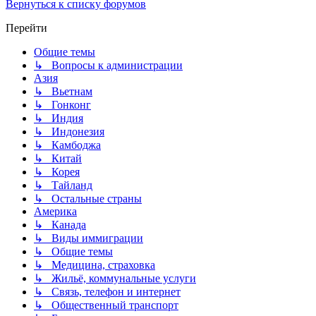
Вернуться к списку форумов
Перейти
Общие темы
↳ Вопросы к администрации
Азия
↳ Вьетнам
↳ Гонконг
↳ Индия
↳ Индонезия
↳ Камбоджа
↳ Китай
↳ Корея
↳ Тайланд
↳ Остальные страны
Америка
↳ Канада
↳ Виды иммиграции
↳ Общие темы
↳ Медицина, страховка
↳ Жильё, коммунальные услуги
↳ Связь, телефон и интернет
↳ Общественный транспорт