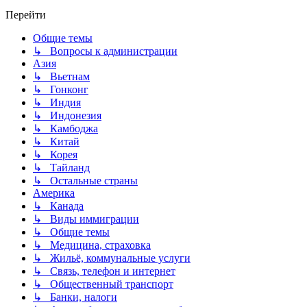
Перейти
Общие темы
↳ Вопросы к администрации
Азия
↳ Вьетнам
↳ Гонконг
↳ Индия
↳ Индонезия
↳ Камбоджа
↳ Китай
↳ Корея
↳ Тайланд
↳ Остальные страны
Америка
↳ Канада
↳ Виды иммиграции
↳ Общие темы
↳ Медицина, страховка
↳ Жильё, коммунальные услуги
↳ Связь, телефон и интернет
↳ Общественный транспорт
↳ Банки, налоги