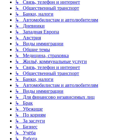
↳ Связь, телефон и интернет
↳ Общественный транспорт
↳ Банки, налоги
↳ Автомобилистам и автолюбителям
↳ Дневники
↳ Западная Европа
↳ Австрия
↳ Виды иммиграции
↳ Общие темы
↳ Медицина, страховка
↳ Жильё, коммунальные услуги
↳ Связь, телефон и интернет
↳ Общественный транспорт
↳ Банки, налоги
↳ Автомобилистам и автолюбителям
↳ Виды иммиграции
↳ Для финансово независимых лиц
↳ Брак
↳ Убежище
↳ По корням
↳ За заслуги
↳ Бизнес
↳ Учёба
↳ Работа