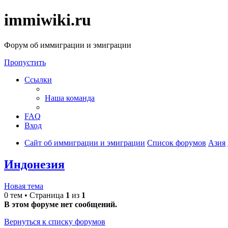
immiwiki.ru
Форум об иммиграции и эмиграции
Пропустить
Ссылки
Наша команда
FAQ
Вход
Сайт об иммиграции и эмиграции
Список форумов
Азия
Индонезия
Новая тема
0 тем • Страница
1
из
1
В этом форуме нет сообщений.
Вернуться к списку форумов