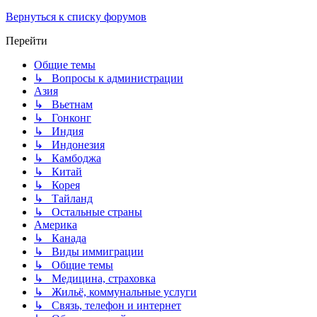
Вернуться к списку форумов
Перейти
Общие темы
↳ Вопросы к администрации
Азия
↳ Вьетнам
↳ Гонконг
↳ Индия
↳ Индонезия
↳ Камбоджа
↳ Китай
↳ Корея
↳ Тайланд
↳ Остальные страны
Америка
↳ Канада
↳ Виды иммиграции
↳ Общие темы
↳ Медицина, страховка
↳ Жильё, коммунальные услуги
↳ Связь, телефон и интернет