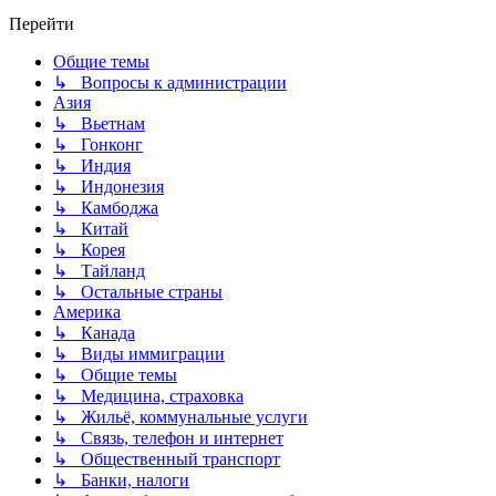
Перейти
Общие темы
↳ Вопросы к администрации
Азия
↳ Вьетнам
↳ Гонконг
↳ Индия
↳ Индонезия
↳ Камбоджа
↳ Китай
↳ Корея
↳ Тайланд
↳ Остальные страны
Америка
↳ Канада
↳ Виды иммиграции
↳ Общие темы
↳ Медицина, страховка
↳ Жильё, коммунальные услуги
↳ Связь, телефон и интернет
↳ Общественный транспорт
↳ Банки, налоги