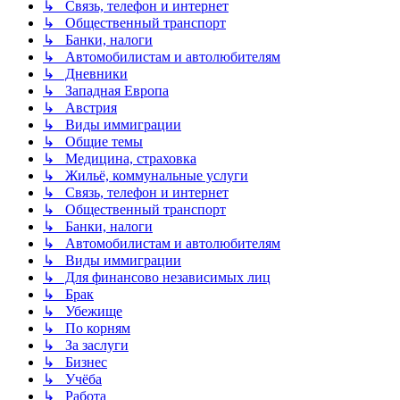
↳ Связь, телефон и интернет
↳ Общественный транспорт
↳ Банки, налоги
↳ Автомобилистам и автолюбителям
↳ Дневники
↳ Западная Европа
↳ Австрия
↳ Виды иммиграции
↳ Общие темы
↳ Медицина, страховка
↳ Жильё, коммунальные услуги
↳ Связь, телефон и интернет
↳ Общественный транспорт
↳ Банки, налоги
↳ Автомобилистам и автолюбителям
↳ Виды иммиграции
↳ Для финансово независимых лиц
↳ Брак
↳ Убежище
↳ По корням
↳ За заслуги
↳ Бизнес
↳ Учёба
↳ Работа