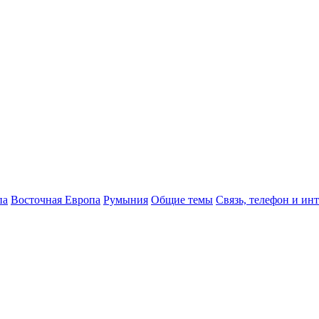
па
Восточная Европа
Румыния
Общие темы
Связь, телефон и ин