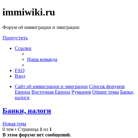
immiwiki.ru
Форум об иммиграции и эмиграции
Пропустить
Ссылки
Наша команда
FAQ
Вход
Сайт об иммиграции и эмиграции
Список форумов
Европа
Восточная Европа
Румыния
Общие темы
Банки,
налоги
Банки, налоги
Новая тема
0 тем • Страница
1
из
1
В этом форуме нет сообщений.