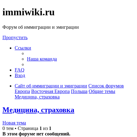
immiwiki.ru
Форум об иммиграции и эмиграции
Пропустить
Ссылки
Наша команда
FAQ
Вход
Сайт об иммиграции и эмиграции
Список форумов
Европа
Восточная Европа
Польша
Общие темы
Медицина, страховка
Медицина, страховка
Новая тема
0 тем • Страница
1
из
1
В этом форуме нет сообщений.