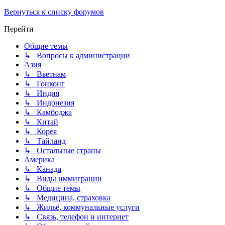
Вернуться к списку форумов
Перейти
Общие темы
↳ Вопросы к администрации
Азия
↳ Вьетнам
↳ Гонконг
↳ Индия
↳ Индонезия
↳ Камбоджа
↳ Китай
↳ Корея
↳ Тайланд
↳ Остальные страны
Америка
↳ Канада
↳ Виды иммиграции
↳ Общие темы
↳ Медицина, страховка
↳ Жильё, коммунальные услуги
↳ Связь, телефон и интернет