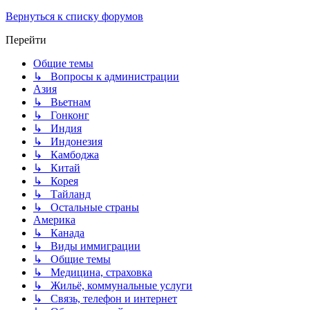
Вернуться к списку форумов
Перейти
Общие темы
↳ Вопросы к администрации
Азия
↳ Вьетнам
↳ Гонконг
↳ Индия
↳ Индонезия
↳ Камбоджа
↳ Китай
↳ Корея
↳ Тайланд
↳ Остальные страны
Америка
↳ Канада
↳ Виды иммиграции
↳ Общие темы
↳ Медицина, страховка
↳ Жильё, коммунальные услуги
↳ Связь, телефон и интернет