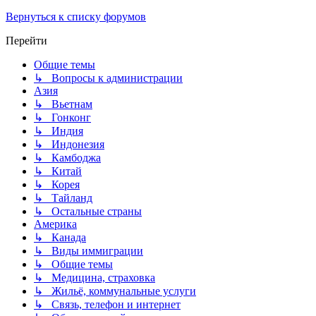
Вернуться к списку форумов
Перейти
Общие темы
↳ Вопросы к администрации
Азия
↳ Вьетнам
↳ Гонконг
↳ Индия
↳ Индонезия
↳ Камбоджа
↳ Китай
↳ Корея
↳ Тайланд
↳ Остальные страны
Америка
↳ Канада
↳ Виды иммиграции
↳ Общие темы
↳ Медицина, страховка
↳ Жильё, коммунальные услуги
↳ Связь, телефон и интернет