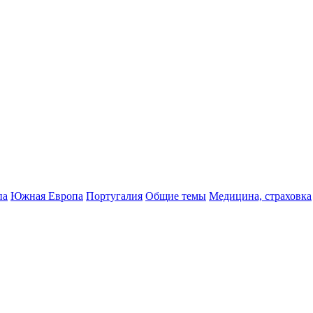
па
Южная Европа
Португалия
Общие темы
Медицина, страховка