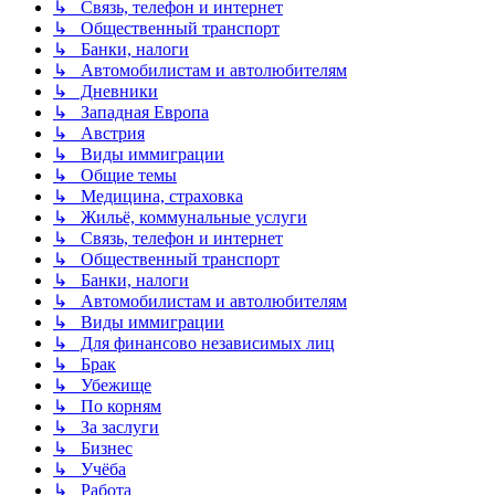
↳ Связь, телефон и интернет
↳ Общественный транспорт
↳ Банки, налоги
↳ Автомобилистам и автолюбителям
↳ Дневники
↳ Западная Европа
↳ Австрия
↳ Виды иммиграции
↳ Общие темы
↳ Медицина, страховка
↳ Жильё, коммунальные услуги
↳ Связь, телефон и интернет
↳ Общественный транспорт
↳ Банки, налоги
↳ Автомобилистам и автолюбителям
↳ Виды иммиграции
↳ Для финансово независимых лиц
↳ Брак
↳ Убежище
↳ По корням
↳ За заслуги
↳ Бизнес
↳ Учёба
↳ Работа