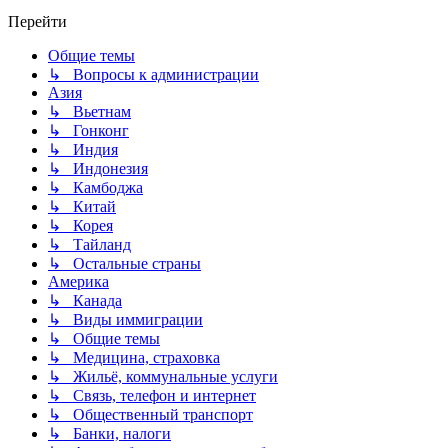
Перейти
Общие темы
↳ Вопросы к администрации
Азия
↳ Вьетнам
↳ Гонконг
↳ Индия
↳ Индонезия
↳ Камбоджа
↳ Китай
↳ Корея
↳ Тайланд
↳ Остальные страны
Америка
↳ Канада
↳ Виды иммиграции
↳ Общие темы
↳ Медицина, страховка
↳ Жильё, коммунальные услуги
↳ Связь, телефон и интернет
↳ Общественный транспорт
↳ Банки, налоги