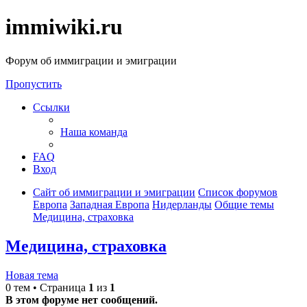
immiwiki.ru
Форум об иммиграции и эмиграции
Пропустить
Ссылки
Наша команда
FAQ
Вход
Сайт об иммиграции и эмиграции
Список форумов
Европа
Западная Европа
Нидерланды
Общие темы
Медицина, страховка
Медицина, страховка
Новая тема
0 тем • Страница
1
из
1
В этом форуме нет сообщений.