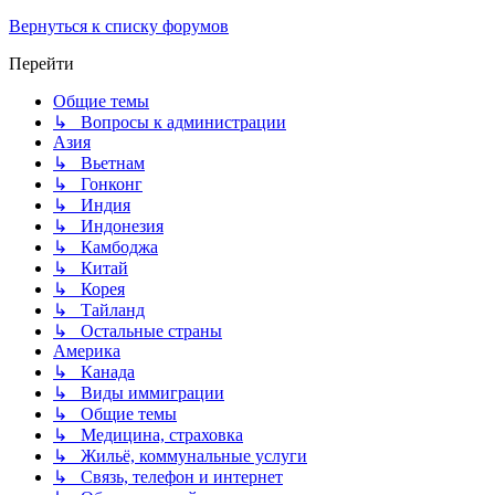
Вернуться к списку форумов
Перейти
Общие темы
↳ Вопросы к администрации
Азия
↳ Вьетнам
↳ Гонконг
↳ Индия
↳ Индонезия
↳ Камбоджа
↳ Китай
↳ Корея
↳ Тайланд
↳ Остальные страны
Америка
↳ Канада
↳ Виды иммиграции
↳ Общие темы
↳ Медицина, страховка
↳ Жильё, коммунальные услуги
↳ Связь, телефон и интернет