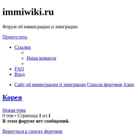
immiwiki.ru
Форум об иммиграции и эмиграции
Пропустить
Ссылки
Наша команда
FAQ
Вход
Сайт об иммиграции и эмиграции
Список форумов
Азия
Корея
Новая тема
0 тем • Страница
1
из
1
В этом форуме нет сообщений.
Вернуться к списку форумов