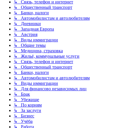
↳ Связь, телефон и интернет
↳ Общественный транспорт
↳ Банки, налоги
↳ Автомобилистам и автолюбителям
↳ Дневники
↳ Западная Европа
↳ Австрия
↳ Виды иммиграции
↳ Общие темы
↳ Медицина, страховка
↳ Жильё, коммунальные услуги
↳ Связь, телефон и интернет
↳ Общественный транспорт
↳ Банки, налоги
↳ Автомобилистам и автолюбителям
↳ Виды иммиграции
↳ Для финансово независимых лиц
↳ Брак
↳ Убежище
↳ По корням
↳ За заслуги
↳ Бизнес
↳ Учёба
↳ Работа