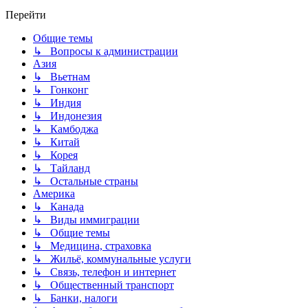
Перейти
Общие темы
↳ Вопросы к администрации
Азия
↳ Вьетнам
↳ Гонконг
↳ Индия
↳ Индонезия
↳ Камбоджа
↳ Китай
↳ Корея
↳ Тайланд
↳ Остальные страны
Америка
↳ Канада
↳ Виды иммиграции
↳ Общие темы
↳ Медицина, страховка
↳ Жильё, коммунальные услуги
↳ Связь, телефон и интернет
↳ Общественный транспорт
↳ Банки, налоги