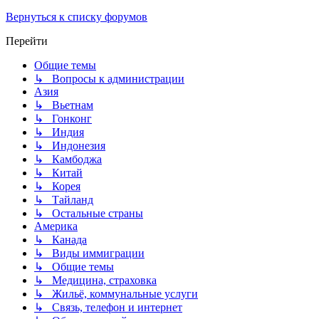
Вернуться к списку форумов
Перейти
Общие темы
↳ Вопросы к администрации
Азия
↳ Вьетнам
↳ Гонконг
↳ Индия
↳ Индонезия
↳ Камбоджа
↳ Китай
↳ Корея
↳ Тайланд
↳ Остальные страны
Америка
↳ Канада
↳ Виды иммиграции
↳ Общие темы
↳ Медицина, страховка
↳ Жильё, коммунальные услуги
↳ Связь, телефон и интернет