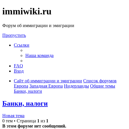
immiwiki.ru
Форум об иммиграции и эмиграции
Пропустить
Ссылки
Наша команда
FAQ
Вход
Сайт об иммиграции и эмиграции
Список форумов
Европа
Западная Европа
Нидерланды
Общие темы
Банки, налоги
Банки, налоги
Новая тема
0 тем • Страница
1
из
1
В этом форуме нет сообщений.