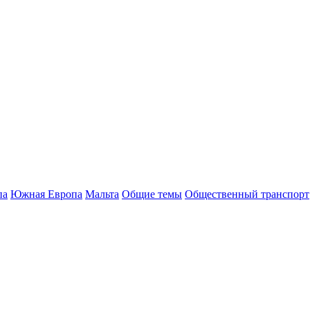
па
Южная Европа
Мальта
Общие темы
Общественный транспорт