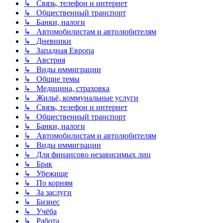
↳ Связь, телефон и интернет
↳ Общественный транспорт
↳ Банки, налоги
↳ Автомобилистам и автолюбителям
↳ Дневники
↳ Западная Европа
↳ Австрия
↳ Виды иммиграции
↳ Общие темы
↳ Медицина, страховка
↳ Жильё, коммунальные услуги
↳ Связь, телефон и интернет
↳ Общественный транспорт
↳ Банки, налоги
↳ Автомобилистам и автолюбителям
↳ Виды иммиграции
↳ Для финансово независимых лиц
↳ Брак
↳ Убежище
↳ По корням
↳ За заслуги
↳ Бизнес
↳ Учёба
↳ Работа