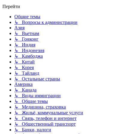
Перейти
Общие темы
↳ Вопросы к администрации
Азия
↳ Вьетнам
↳ Гонконг
↳ Индия
↳ Индонезия
↳ Камбоджа
↳ Китай
↳ Корея
↳ Тайланд
↳ Остальные страны
Америка
↳ Канада
↳ Виды иммиграции
↳ Общие темы
↳ Медицина, страховка
↳ Жильё, коммунальные услуги
↳ Связь, телефон и интернет
↳ Общественный транспорт
↳ Банки, налоги