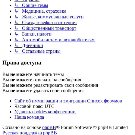
↳ Общие темы
↳ Медицина, страховка
↳ Жильё, коммунальные услуги
↳ Связь, телефон и интернет
↳ Общественный транспорт
↳ Банки, налоги
↳ Автомобилистам и автолюбителям
↳ Дневники
↳ Остальные страны
Права доступа
Вы
не можете
начинать темы
Вы
не можете
отвечать на сообщения
Вы
не можете
редактировать свои сообщения
Вы
не можете
удалять свои сообщения
Сайт об иммиграции и эмиграции
Список форумов
Часовой пояс:
UTC
Удалить cookies конференции
Наша команда
Создано на основе
phpBB
® Forum Software © phpBB Limited
Русская поддержка phpBB