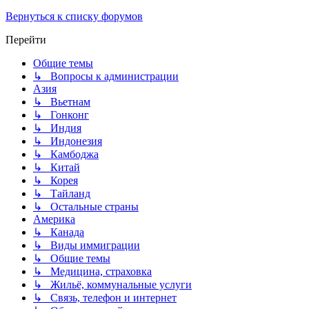
Вернуться к списку форумов
Перейти
Общие темы
↳ Вопросы к администрации
Азия
↳ Вьетнам
↳ Гонконг
↳ Индия
↳ Индонезия
↳ Камбоджа
↳ Китай
↳ Корея
↳ Тайланд
↳ Остальные страны
Америка
↳ Канада
↳ Виды иммиграции
↳ Общие темы
↳ Медицина, страховка
↳ Жильё, коммунальные услуги
↳ Связь, телефон и интернет