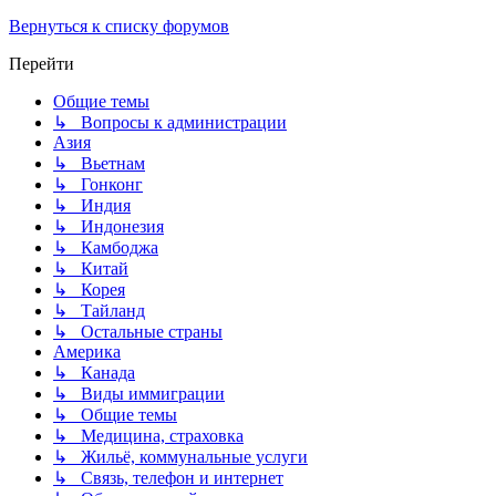
Вернуться к списку форумов
Перейти
Общие темы
↳ Вопросы к администрации
Азия
↳ Вьетнам
↳ Гонконг
↳ Индия
↳ Индонезия
↳ Камбоджа
↳ Китай
↳ Корея
↳ Тайланд
↳ Остальные страны
Америка
↳ Канада
↳ Виды иммиграции
↳ Общие темы
↳ Медицина, страховка
↳ Жильё, коммунальные услуги
↳ Связь, телефон и интернет