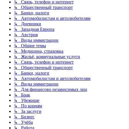
↳ Связь, телефон и интернет
↳ Общественный транспорт
↳ Банки, налоги
↳ Автомобилистам и автолюбителям
↳ Дневники
↳ Западная Европа
↳ Австрия
↳ Виды иммиграции
↳ Общие темы
↳ Медицина, страховка
↳ Жильё, коммунальные услуги
↳ Связь, телефон и интернет
↳ Общественный транспорт
↳ Банки, налоги
↳ Автомобилистам и автолюбителям
↳ Виды иммиграции
↳ Для финансово независимых лиц
↳ Брак
↳ Убежище
↳ По корням
↳ За заслуги
↳ Бизнес
↳ Учёба
↳ Работа