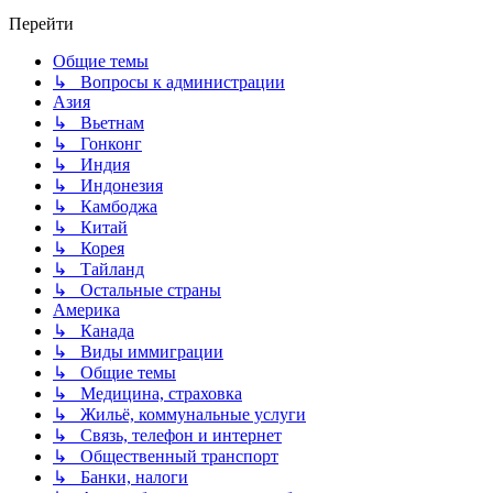
Перейти
Общие темы
↳ Вопросы к администрации
Азия
↳ Вьетнам
↳ Гонконг
↳ Индия
↳ Индонезия
↳ Камбоджа
↳ Китай
↳ Корея
↳ Тайланд
↳ Остальные страны
Америка
↳ Канада
↳ Виды иммиграции
↳ Общие темы
↳ Медицина, страховка
↳ Жильё, коммунальные услуги
↳ Связь, телефон и интернет
↳ Общественный транспорт
↳ Банки, налоги