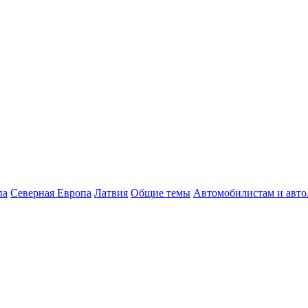
па
Северная Европа
Латвия
Общие темы
Автомобилистам и авт