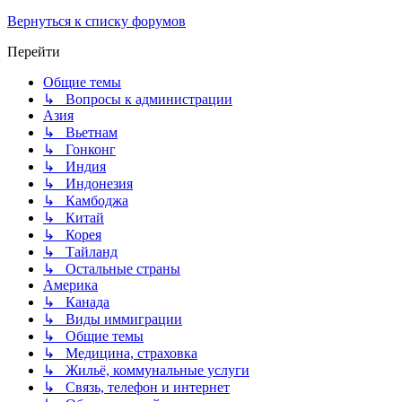
Вернуться к списку форумов
Перейти
Общие темы
↳ Вопросы к администрации
Азия
↳ Вьетнам
↳ Гонконг
↳ Индия
↳ Индонезия
↳ Камбоджа
↳ Китай
↳ Корея
↳ Тайланд
↳ Остальные страны
Америка
↳ Канада
↳ Виды иммиграции
↳ Общие темы
↳ Медицина, страховка
↳ Жильё, коммунальные услуги
↳ Связь, телефон и интернет