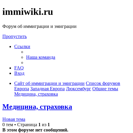
immiwiki.ru
Форум об иммиграции и эмиграции
Пропустить
Ссылки
Наша команда
FAQ
Вход
Сайт об иммиграции и эмиграции
Список форумов
Европа
Западная Европа
Люксембург
Общие темы
Медицина, страховка
Медицина, страховка
Новая тема
0 тем • Страница
1
из
1
В этом форуме нет сообщений.