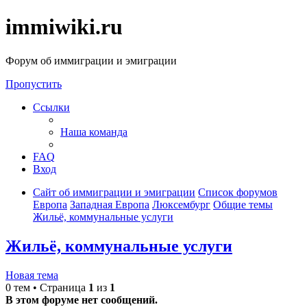
immiwiki.ru
Форум об иммиграции и эмиграции
Пропустить
Ссылки
Наша команда
FAQ
Вход
Сайт об иммиграции и эмиграции
Список форумов
Европа
Западная Европа
Люксембург
Общие темы
Жильё, коммунальные услуги
Жильё, коммунальные услуги
Новая тема
0 тем • Страница
1
из
1
В этом форуме нет сообщений.