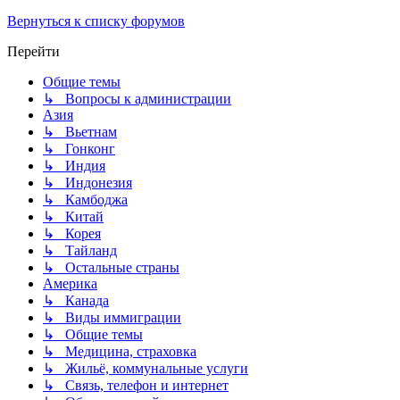
Вернуться к списку форумов
Перейти
Общие темы
↳ Вопросы к администрации
Азия
↳ Вьетнам
↳ Гонконг
↳ Индия
↳ Индонезия
↳ Камбоджа
↳ Китай
↳ Корея
↳ Тайланд
↳ Остальные страны
Америка
↳ Канада
↳ Виды иммиграции
↳ Общие темы
↳ Медицина, страховка
↳ Жильё, коммунальные услуги
↳ Связь, телефон и интернет