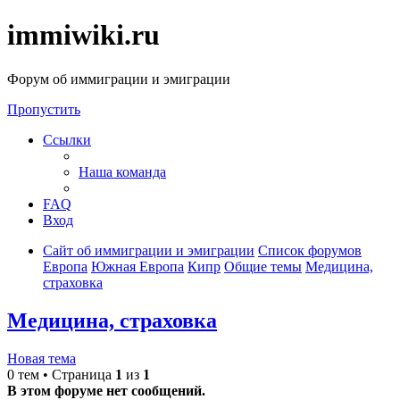
immiwiki.ru
Форум об иммиграции и эмиграции
Пропустить
Ссылки
Наша команда
FAQ
Вход
Сайт об иммиграции и эмиграции
Список форумов
Европа
Южная Европа
Кипр
Общие темы
Медицина,
страховка
Медицина, страховка
Новая тема
0 тем • Страница
1
из
1
В этом форуме нет сообщений.