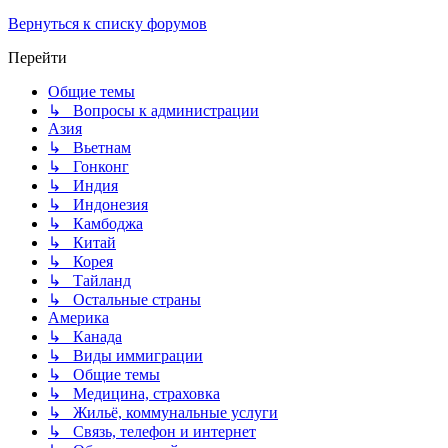
Вернуться к списку форумов
Перейти
Общие темы
↳ Вопросы к администрации
Азия
↳ Вьетнам
↳ Гонконг
↳ Индия
↳ Индонезия
↳ Камбоджа
↳ Китай
↳ Корея
↳ Тайланд
↳ Остальные страны
Америка
↳ Канада
↳ Виды иммиграции
↳ Общие темы
↳ Медицина, страховка
↳ Жильё, коммунальные услуги
↳ Связь, телефон и интернет