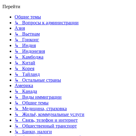
Перейти
Общие темы
↳ Вопросы к администрации
Азия
↳ Вьетнам
↳ Гонконг
↳ Индия
↳ Индонезия
↳ Камбоджа
↳ Китай
↳ Корея
↳ Тайланд
↳ Остальные страны
Америка
↳ Канада
↳ Виды иммиграции
↳ Общие темы
↳ Медицина, страховка
↳ Жильё, коммунальные услуги
↳ Связь, телефон и интернет
↳ Общественный транспорт
↳ Банки, налоги