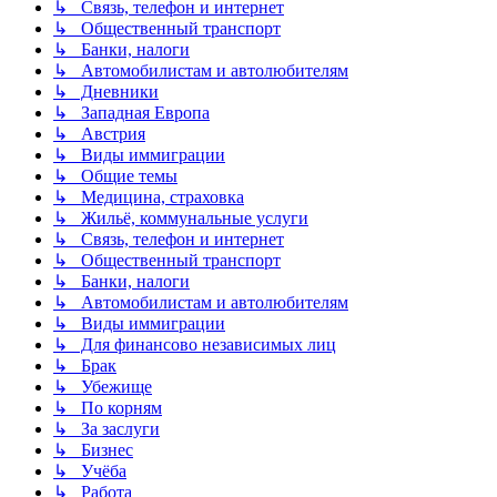
↳ Связь, телефон и интернет
↳ Общественный транспорт
↳ Банки, налоги
↳ Автомобилистам и автолюбителям
↳ Дневники
↳ Западная Европа
↳ Австрия
↳ Виды иммиграции
↳ Общие темы
↳ Медицина, страховка
↳ Жильё, коммунальные услуги
↳ Связь, телефон и интернет
↳ Общественный транспорт
↳ Банки, налоги
↳ Автомобилистам и автолюбителям
↳ Виды иммиграции
↳ Для финансово независимых лиц
↳ Брак
↳ Убежище
↳ По корням
↳ За заслуги
↳ Бизнес
↳ Учёба
↳ Работа