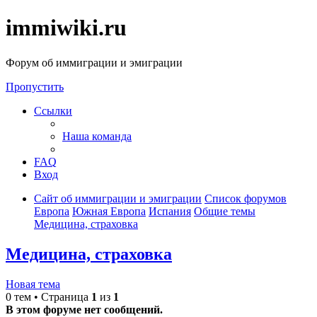
immiwiki.ru
Форум об иммиграции и эмиграции
Пропустить
Ссылки
Наша команда
FAQ
Вход
Сайт об иммиграции и эмиграции
Список форумов
Европа
Южная Европа
Испания
Общие темы
Медицина, страховка
Медицина, страховка
Новая тема
0 тем • Страница
1
из
1
В этом форуме нет сообщений.