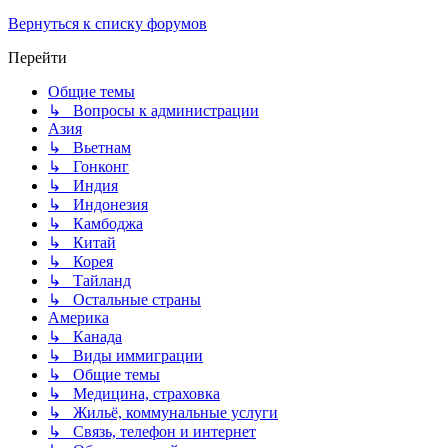
Вернуться к списку форумов
Перейти
Общие темы
↳ Вопросы к администрации
Азия
↳ Вьетнам
↳ Гонконг
↳ Индия
↳ Индонезия
↳ Камбоджа
↳ Китай
↳ Корея
↳ Тайланд
↳ Остальные страны
Америка
↳ Канада
↳ Виды иммиграции
↳ Общие темы
↳ Медицина, страховка
↳ Жильё, коммунальные услуги
↳ Связь, телефон и интернет