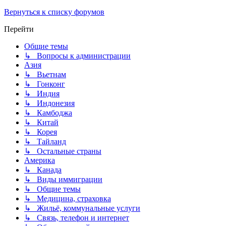
Вернуться к списку форумов
Перейти
Общие темы
↳ Вопросы к администрации
Азия
↳ Вьетнам
↳ Гонконг
↳ Индия
↳ Индонезия
↳ Камбоджа
↳ Китай
↳ Корея
↳ Тайланд
↳ Остальные страны
Америка
↳ Канада
↳ Виды иммиграции
↳ Общие темы
↳ Медицина, страховка
↳ Жильё, коммунальные услуги
↳ Связь, телефон и интернет