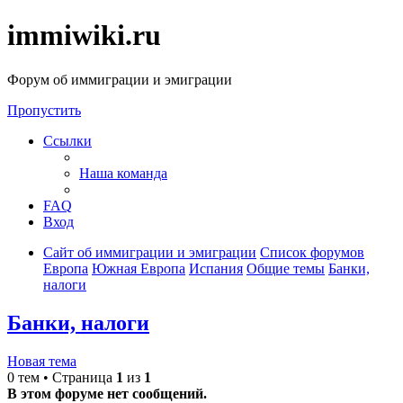
immiwiki.ru
Форум об иммиграции и эмиграции
Пропустить
Ссылки
Наша команда
FAQ
Вход
Сайт об иммиграции и эмиграции
Список форумов
Европа
Южная Европа
Испания
Общие темы
Банки,
налоги
Банки, налоги
Новая тема
0 тем • Страница
1
из
1
В этом форуме нет сообщений.