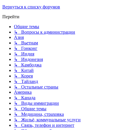
Вернуться к списку форумов
Перейти
Общие темы
↳ Вопросы к администрации
Азия
↳ Вьетнам
↳ Гонконг
↳ Индия
↳ Индонезия
↳ Камбоджа
↳ Китай
↳ Корея
↳ Тайланд
↳ Остальные страны
Америка
↳ Канада
↳ Виды иммиграции
↳ Общие темы
↳ Медицина, страховка
↳ Жильё, коммунальные услуги
↳ Связь, телефон и интернет