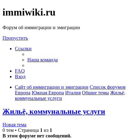
immiwiki.ru
Форум об иммиграции и эмиграции
Пропустить
Ссылки
Наша команда
FAQ
Вход
Сайт об иммиграции и эмиграции
Список форумов
Европа
Южная Европа
Италия
Общие темы
Жильё,
коммунальные услуги
Жильё, коммунальные услуги
Новая тема
0 тем • Страница
1
из
1
В этом форуме нет сообщений.