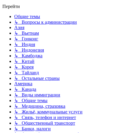
Перейти
Общие темы
↳ Вопросы к администрации
Азия
↳ Вьетнам
↳ Гонконг
↳ Индия
↳ Индонезия
↳ Камбоджа
↳ Китай
↳ Корея
↳ Тайланд
↳ Остальные страны
Америка
↳ Канада
↳ Виды иммиграции
↳ Общие темы
↳ Медицина, страховка
↳ Жильё, коммунальные услуги
↳ Связь, телефон и интернет
↳ Общественный транспорт
↳ Банки, налоги