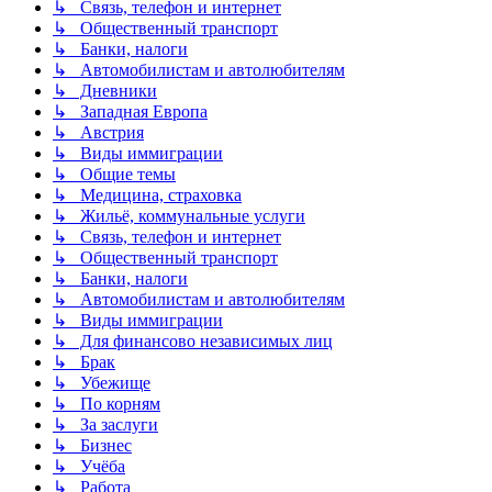
↳ Связь, телефон и интернет
↳ Общественный транспорт
↳ Банки, налоги
↳ Автомобилистам и автолюбителям
↳ Дневники
↳ Западная Европа
↳ Австрия
↳ Виды иммиграции
↳ Общие темы
↳ Медицина, страховка
↳ Жильё, коммунальные услуги
↳ Связь, телефон и интернет
↳ Общественный транспорт
↳ Банки, налоги
↳ Автомобилистам и автолюбителям
↳ Виды иммиграции
↳ Для финансово независимых лиц
↳ Брак
↳ Убежище
↳ По корням
↳ За заслуги
↳ Бизнес
↳ Учёба
↳ Работа