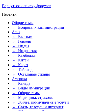
Вернуться к списку форумов
Перейти
Общие темы
↳ Вопросы к администрации
Азия
↳ Вьетнам
↳ Гонконг
↳ Индия
↳ Индонезия
↳ Камбоджа
↳ Китай
↳ Корея
↳ Тайланд
↳ Остальные страны
Америка
↳ Канада
↳ Виды иммиграции
↳ Общие темы
↳ Медицина, страховка
↳ Жильё, коммунальные услуги
↳ Связь, телефон и интернет