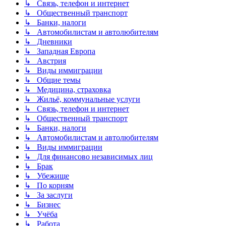
↳ Связь, телефон и интернет
↳ Общественный транспорт
↳ Банки, налоги
↳ Автомобилистам и автолюбителям
↳ Дневники
↳ Западная Европа
↳ Австрия
↳ Виды иммиграции
↳ Общие темы
↳ Медицина, страховка
↳ Жильё, коммунальные услуги
↳ Связь, телефон и интернет
↳ Общественный транспорт
↳ Банки, налоги
↳ Автомобилистам и автолюбителям
↳ Виды иммиграции
↳ Для финансово независимых лиц
↳ Брак
↳ Убежище
↳ По корням
↳ За заслуги
↳ Бизнес
↳ Учёба
↳ Работа