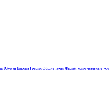
па
Южная Европа
Греция
Общие темы
Жильё, коммунальные усл