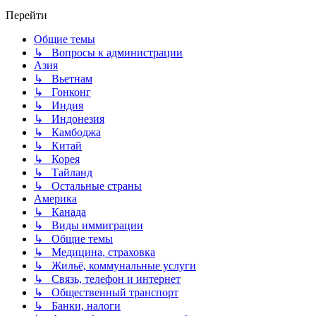
Перейти
Общие темы
↳ Вопросы к администрации
Азия
↳ Вьетнам
↳ Гонконг
↳ Индия
↳ Индонезия
↳ Камбоджа
↳ Китай
↳ Корея
↳ Тайланд
↳ Остальные страны
Америка
↳ Канада
↳ Виды иммиграции
↳ Общие темы
↳ Медицина, страховка
↳ Жильё, коммунальные услуги
↳ Связь, телефон и интернет
↳ Общественный транспорт
↳ Банки, налоги