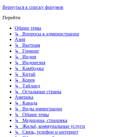
Вернуться к списку форумов
Перейти
Общие темы
↳ Вопросы к администрации
Азия
↳ Вьетнам
↳ Гонконг
↳ Индия
↳ Индонезия
↳ Камбоджа
↳ Китай
↳ Корея
↳ Тайланд
↳ Остальные страны
Америка
↳ Канада
↳ Виды иммиграции
↳ Общие темы
↳ Медицина, страховка
↳ Жильё, коммунальные услуги
↳ Связь, телефон и интернет