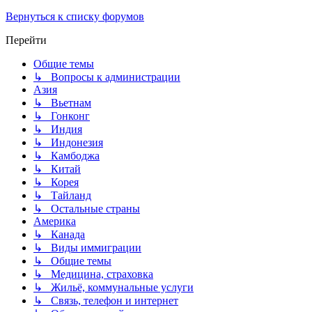
Вернуться к списку форумов
Перейти
Общие темы
↳ Вопросы к администрации
Азия
↳ Вьетнам
↳ Гонконг
↳ Индия
↳ Индонезия
↳ Камбоджа
↳ Китай
↳ Корея
↳ Тайланд
↳ Остальные страны
Америка
↳ Канада
↳ Виды иммиграции
↳ Общие темы
↳ Медицина, страховка
↳ Жильё, коммунальные услуги
↳ Связь, телефон и интернет