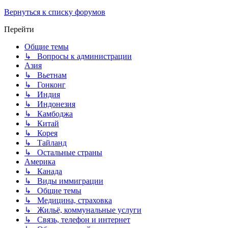
Вернуться к списку форумов
Перейти
Общие темы
↳ Вопросы к администрации
Азия
↳ Вьетнам
↳ Гонконг
↳ Индия
↳ Индонезия
↳ Камбоджа
↳ Китай
↳ Корея
↳ Тайланд
↳ Остальные страны
Америка
↳ Канада
↳ Виды иммиграции
↳ Общие темы
↳ Медицина, страховка
↳ Жильё, коммунальные услуги
↳ Связь, телефон и интернет