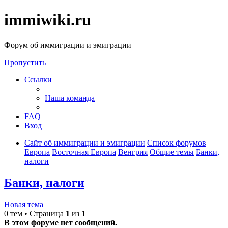
immiwiki.ru
Форум об иммиграции и эмиграции
Пропустить
Ссылки
Наша команда
FAQ
Вход
Сайт об иммиграции и эмиграции
Список форумов
Европа
Восточная Европа
Венгрия
Общие темы
Банки,
налоги
Банки, налоги
Новая тема
0 тем • Страница
1
из
1
В этом форуме нет сообщений.