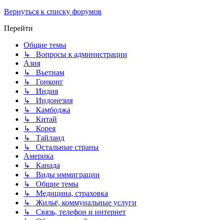
Вернуться к списку форумов
Перейти
Общие темы
↳ Вопросы к администрации
Азия
↳ Вьетнам
↳ Гонконг
↳ Индия
↳ Индонезия
↳ Камбоджа
↳ Китай
↳ Корея
↳ Тайланд
↳ Остальные страны
Америка
↳ Канада
↳ Виды иммиграции
↳ Общие темы
↳ Медицина, страховка
↳ Жильё, коммунальные услуги
↳ Связь, телефон и интернет