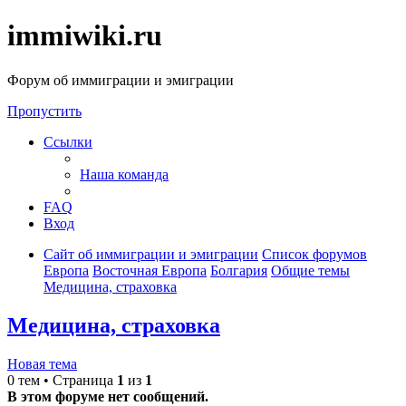
immiwiki.ru
Форум об иммиграции и эмиграции
Пропустить
Ссылки
Наша команда
FAQ
Вход
Сайт об иммиграции и эмиграции
Список форумов
Европа
Восточная Европа
Болгария
Общие темы
Медицина, страховка
Медицина, страховка
Новая тема
0 тем • Страница
1
из
1
В этом форуме нет сообщений.