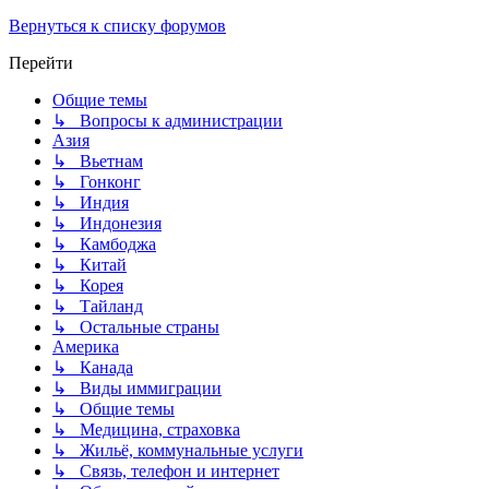
Вернуться к списку форумов
Перейти
Общие темы
↳ Вопросы к администрации
Азия
↳ Вьетнам
↳ Гонконг
↳ Индия
↳ Индонезия
↳ Камбоджа
↳ Китай
↳ Корея
↳ Тайланд
↳ Остальные страны
Америка
↳ Канада
↳ Виды иммиграции
↳ Общие темы
↳ Медицина, страховка
↳ Жильё, коммунальные услуги
↳ Связь, телефон и интернет