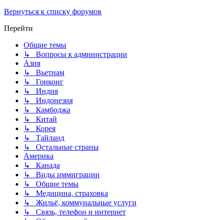
Вернуться к списку форумов
Перейти
Общие темы
↳ Вопросы к администрации
Азия
↳ Вьетнам
↳ Гонконг
↳ Индия
↳ Индонезия
↳ Камбоджа
↳ Китай
↳ Корея
↳ Тайланд
↳ Остальные страны
Америка
↳ Канада
↳ Виды иммиграции
↳ Общие темы
↳ Медицина, страховка
↳ Жильё, коммунальные услуги
↳ Связь, телефон и интернет