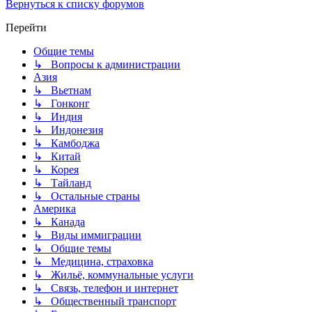
Вернуться к списку форумов
Перейти
Общие темы
↳ Вопросы к администрации
Азия
↳ Вьетнам
↳ Гонконг
↳ Индия
↳ Индонезия
↳ Камбоджа
↳ Китай
↳ Корея
↳ Тайланд
↳ Остальные страны
Америка
↳ Канада
↳ Виды иммиграции
↳ Общие темы
↳ Медицина, страховка
↳ Жильё, коммунальные услуги
↳ Связь, телефон и интернет
↳ Общественный транспорт