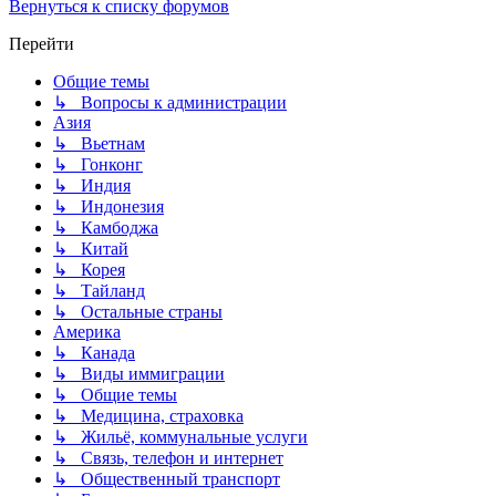
Вернуться к списку форумов
Перейти
Общие темы
↳ Вопросы к администрации
Азия
↳ Вьетнам
↳ Гонконг
↳ Индия
↳ Индонезия
↳ Камбоджа
↳ Китай
↳ Корея
↳ Тайланд
↳ Остальные страны
Америка
↳ Канада
↳ Виды иммиграции
↳ Общие темы
↳ Медицина, страховка
↳ Жильё, коммунальные услуги
↳ Связь, телефон и интернет
↳ Общественный транспорт