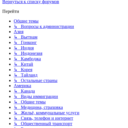
Вернуться к списку форумов
Перейти
Общие темы
↳ Вопросы к администрации
Азия
↳ Вьетнам
↳ Гонконг
↳ Индия
↳ Индонезия
↳ Камбоджа
↳ Китай
↳ Корея
↳ Тайланд
↳ Остальные страны
Америка
↳ Канада
↳ Виды иммиграции
↳ Общие темы
↳ Медицина, страховка
↳ Жильё, коммунальные услуги
↳ Связь, телефон и интернет
↳ Общественный транспорт