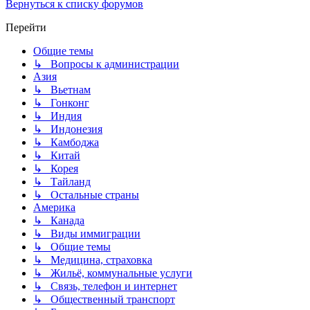
Вернуться к списку форумов
Перейти
Общие темы
↳ Вопросы к администрации
Азия
↳ Вьетнам
↳ Гонконг
↳ Индия
↳ Индонезия
↳ Камбоджа
↳ Китай
↳ Корея
↳ Тайланд
↳ Остальные страны
Америка
↳ Канада
↳ Виды иммиграции
↳ Общие темы
↳ Медицина, страховка
↳ Жильё, коммунальные услуги
↳ Связь, телефон и интернет
↳ Общественный транспорт