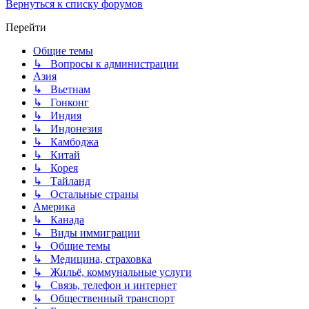
Вернуться к списку форумов
Перейти
Общие темы
↳ Вопросы к администрации
Азия
↳ Вьетнам
↳ Гонконг
↳ Индия
↳ Индонезия
↳ Камбоджа
↳ Китай
↳ Корея
↳ Тайланд
↳ Остальные страны
Америка
↳ Канада
↳ Виды иммиграции
↳ Общие темы
↳ Медицина, страховка
↳ Жильё, коммунальные услуги
↳ Связь, телефон и интернет
↳ Общественный транспорт