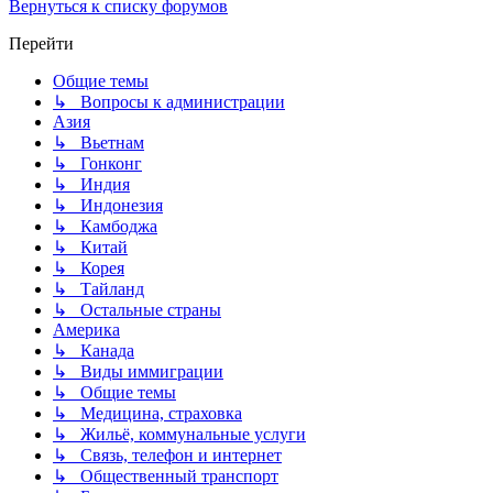
Вернуться к списку форумов
Перейти
Общие темы
↳ Вопросы к администрации
Азия
↳ Вьетнам
↳ Гонконг
↳ Индия
↳ Индонезия
↳ Камбоджа
↳ Китай
↳ Корея
↳ Тайланд
↳ Остальные страны
Америка
↳ Канада
↳ Виды иммиграции
↳ Общие темы
↳ Медицина, страховка
↳ Жильё, коммунальные услуги
↳ Связь, телефон и интернет
↳ Общественный транспорт